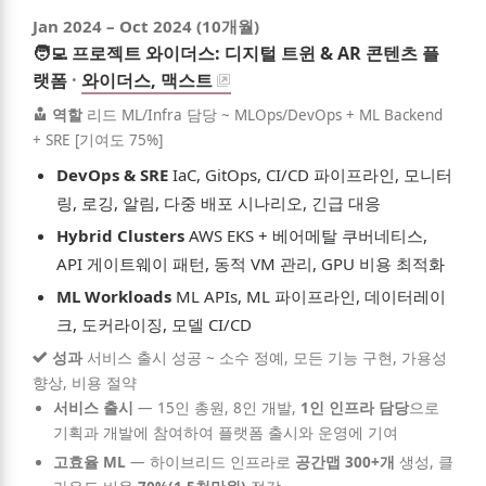
Jan 2024
–
Oct 2024
(10개월)
🧑‍💻
프로젝트 와이더스: 디지털 트윈 & AR 콘텐츠 플
랫폼
·
와이더스, 맥스트
역할
리드 ML/Infra 담당 ~ MLOps/DevOps + ML Backend
+ SRE [기여도 75%]
DevOps & SRE
IaC, GitOps, CI/CD 파이프라인, 모니터
링, 로깅, 알림, 다중 배포 시나리오, 긴급 대응
Hybrid Clusters
AWS EKS + 베어메탈 쿠버네티스,
API 게이트웨이 패턴, 동적 VM 관리, GPU 비용 최적화
ML Workloads
ML APIs, ML 파이프라인, 데이터레이
크, 도커라이징, 모델 CI/CD
성과
서비스 출시 성공 ~ 소수 정예, 모든 기능 구현, 가용성
향상, 비용 절약
서비스 출시
—
15인 총원, 8인 개발,
1인 인프라 담당
으로
기획과 개발에 참여하여 플랫폼 출시와 운영에 기여
고효율 ML
—
하이브리드 인프라로
공간맵 300+개
생성, 클