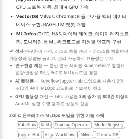
GPU 노트북 지원, 최대 4 GPU 가속
VectorDB
Milvus, ChromaDB 등 고가용 벡터 데이터
베이스 구현, RAG+LLM 챗봇 개발
ML Infra
CI/CD, NAS, 데이터 레이크, 이미지 레지스트
리, 모니터링 등 ML 워크로드를 지원할 인프라 구현
성과
연구환경 개선, 리소스 통합 관리 ~ 리소스를 병합하여
가용성과 용량을 늘리고, 관리 자동화로 효율성은 유지
연구환경 개선
—
분산 연구 서버를 Kubernetes로 통합해
용량·안정성 확보, PoC로 MLOps 도입 결정
AI 플랫폼
—
Kubeflow·JupyterHub 도입으로 사용자 2명
→10명 확대, MLOps 고도화로 기술부채 해소
GPU 활용성 개선
—
GPU 사용률
3배 증가
및
800건 이상
의
AutoML 실험 수행 결과로 상품화 성공
Skills: 온프레미스 MLOps 도입을 위한 기술 스택
Kubeflow
Katib
Training Operator
Model Registry
JupyterHub
Argo Workflows
Milvus
ChromaDB