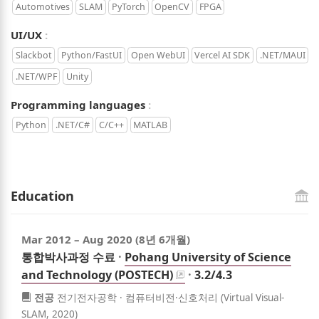
Automotives
SLAM
PyTorch
OpenCV
FPGA
Keywords:
UI/UX
Slackbot
Python/FastUI
Open WebUI
Vercel AI SDK
.NET/MAUI
.NET/WPF
Unity
Keywords:
Programming languages
Python
.NET/C#
C/C++
MATLAB
Education
Mar 2012
–
Aug 2020
(8년 6개월)
통합박사과정 수료
·
Pohang University of Science
and Technology (POSTECH)
·
3.2/4.3
전공
전기전자공학 · 컴퓨터비전·신호처리 (Virtual Visual-
SLAM, 2020)