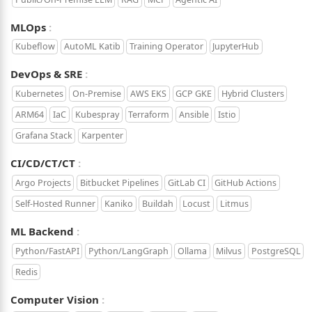
Keywords:
MLOps
Kubeflow
AutoML Katib
Training Operator
JupyterHub
Keywords:
DevOps & SRE
Kubernetes
On-Premise
AWS EKS
GCP GKE
Hybrid Clusters
ARM64
IaC
Kubespray
Terraform
Ansible
Istio
Grafana Stack
Karpenter
Keywords:
CI/CD/CT/CT
Argo Projects
Bitbucket Pipelines
GitLab CI
GitHub Actions
Self-Hosted Runner
Kaniko
Buildah
Locust
Litmus
Keywords:
ML Backend
Python/FastAPI
Python/LangGraph
Ollama
Milvus
PostgreSQL
Redis
Keywords:
Computer Vision