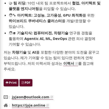
🤝
팀 리딩:
10인 내외 팀 프로젝트에서
협업, 아키텍트 및
플랫폼 엔지니어링
을 리딩할 수 있습니다.
🧑‍🔧
아키텍트:
고성능
,
고가용성
,
GPU 최적화
를 위한
하이브리드 쿠버네티스 클러스터
를 개발/운영할 수
있습니다.
🧑‍🎓
기술지식:
컴퓨터비전, 차량기술
연구원 경험을
활용하여
Agentic AI, ML, DevOps
관련 의사 결정에
기여할 수 있습니다.
저는
차량기술
및
AI
를 포함한 다양한 분야의 도전을 꿈꾸고
있습니다. 제가 기여할 수 있는 팀이 있다면 편하게 연락
부탁드립니다. 저의 이력서와 성과는
이력서
를 참고해
주세요.
Print
PDF
Email
jyjeon@outlook.com
Website
https://jyje.online