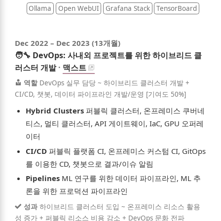
Ollama
Open WebUI
Grafana Stack
TensorBoard
Dec 2022
–
Dec 2023
(13개월)
🧑‍🔧
DevOps: 사내외 프로젝트를 위한 하이브리드 클
러스터 개발
·
맥스트
역할
DevOps 실무 담당 ~ 하이브리드 클러스터 개발 +
CI/CD, 챗봇, 데이터 파이프라인 개발/운영 [기여도 50%]
Hybrid Clusters
퍼블릭 클러스터, 온프레미스 쿠버네
티스, 멀티 클러스터, API 게이트웨이, IaC, GPU 오퍼레
이터
CI/CD
퍼블릭 플랫폼 CI, 온프레미스 커스텀 CI, GitOps
를 이용한 CD, 챗봇으로 결과/이슈 알림
Pipelines
ML 연구를 위한 데이터 파이프라인, ML 추
론을 위한 프로덕션 파이프라인
성과
하이브리드 클러스터 도입 ~ 온프레미스 리소스 활용
성 증가 + 퍼블릭 리소스 비용 감소 + DevOps 문화 전파