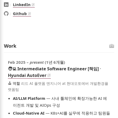
LinkedIn
LinkedIn
GitHub
Github
Work
Feb 2025
–
present
(1년 6개월)
🧑‍💻
Intermediate Software Engineer [책임]
·
Hyundai AutoEver
역할
리드 AI 플랫폼 엔지니어 at 현대오토에버 개발환경플
랫폼팀
AI/LLM Platform
—
사내 툴체인에 확장가능한 AI 에
이전트 개발 및 AIOps 구성
Cloud-Native AI
—
K8s+AI를 실무에 적용하고 팀원들