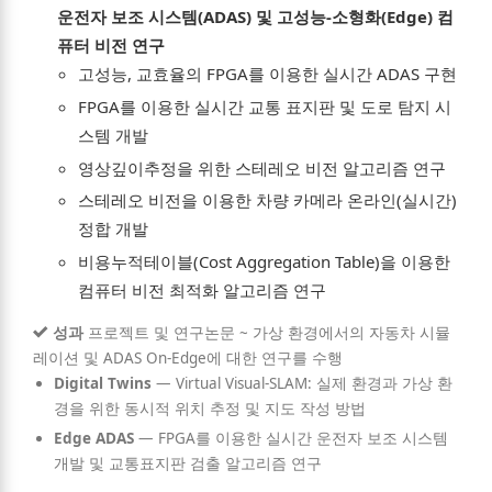
운전자 보조 시스템(ADAS) 및 고성능-소형화(Edge) 컴
sts
퓨터 비전 연구
고성능, 교효율의 FPGA를 이용한 실시간 ADAS 구현
n
Hub
Blog
Demo
RSS
FPGA를 이용한 실시간 교통 표지판 및 도로 탐지 시
스템 개발
in
영상깊이추정을 위한 스테레오 비전 알고리즘 연구
스테레오 비전을 이용한 차량 카메라 온라인(실시간)
Korean
정합 개발
비용누적테이블(Cost Aggregation Table)을 이용한
컴퓨터 비전 최적화 알고리즘 연구
성과
프로젝트 및 연구논문 ~ 가상 환경에서의 자동차 시뮬
레이션 및 ADAS On-Edge에 대한 연구를 수행
Digital Twins
—
Virtual Visual-SLAM: 실제 환경과 가상 환
경을 위한 동시적 위치 추정 및 지도 작성 방법
Edge ADAS
—
FPGA를 이용한 실시간 운전자 보조 시스템
개발 및 교통표지판 검출 알고리즘 연구