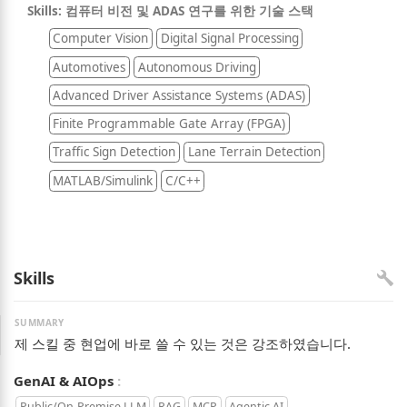
Skills: 컴퓨터 비전 및 ADAS 연구를 위한 기술 스택
Computer Vision
Digital Signal Processing
Automotives
Autonomous Driving
Advanced Driver Assistance Systems (ADAS)
Finite Programmable Gate Array (FPGA)
Traffic Sign Detection
Lane Terrain Detection
MATLAB/Simulink
C/C++
Skills
제 스킬 중 현업에 바로 쓸 수 있는 것은 강조하였습니다.
Keywords:
GenAI & AIOps
Public/On-Premise LLM
RAG
MCP
Agentic AI