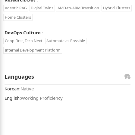
Keywords:
Agentic RAG
Digital Twins
AMD-to-ARM Transition
Hybrid Clusters
Home Clusters
DevOps Culture
Keywords:
Coop First, Tech Next
Automate as Possible
Internal Development Platform
Languages
Fluency:
Korean:
Native
Fluency:
English:
Working Proficiency