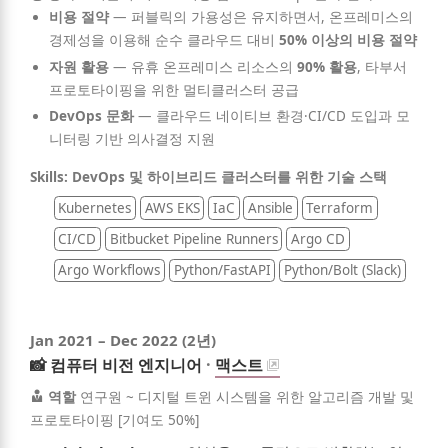
비용 절약
—
퍼블릭의 가용성은 유지하면서, 온프레미스의
경제성을 이용해 순수 클라우드 대비
50% 이상의 비용 절약
자원 활용
—
유휴 온프레미스 리소스의
90% 활용
, 타부서
프로토타이핑을 위한 멀티클러스터 공급
DevOps 문화
—
클라우드 네이티브 환경·CI/CD 도입과 모
니터링 기반 의사결정 지원
Skills: DevOps 및 하이브리드 클러스터를 위한 기술 스택
Kubernetes
AWS EKS
IaC
Ansible
Terraform
CI/CD
Bitbucket Pipeline Runners
Argo CD
Argo Workflows
Python/FastAPI
Python/Bolt (Slack)
Jan 2021
–
Dec 2022
(2년)
📸
컴퓨터 비전 엔지니어
·
맥스트
역할
연구원 ~ 디지털 트윈 시스템을 위한 알고리즘 개발 및
프로토타이핑 [기여도 50%]