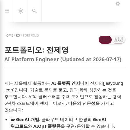
Jump
Loadi
🇰🇷
🇬🇧
한
Eng
to:
국
Navigation
Dark
Search
어
Mode
HOME
/
KO
/
PORTFOLIO
🇬🇧
🇰🇷
Engli
한
포트폴리오: 전제영
국
어
AI Platform Engineer
(Updated at 2026-07-17)
저는 서울에서 활동하는
AI 플랫폼 엔지니어
전제영[Jeayoung
Jeon]입니다. 기술로 문제를 풀고, 팀과 함께 성장하는 것을
추구합니다. AI와 클러스터를 주력 도메인으로 활동하는 경력
6년차 소프트웨어 엔지니어로서, 다음의 전문성을 가지고
있습니다:
🐳
GenAI 개발:
클라우드 네이티브 환경의
GenAI
워크로드
와
AIOps 플랫폼
을 구현/운영할 수 있습니다.