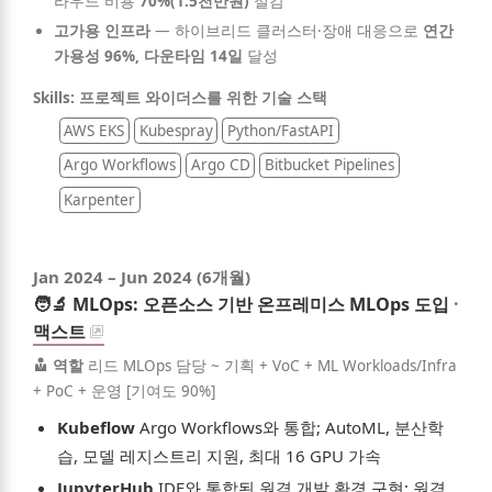
라우드 비용
70%(1.5천만원)
절감
고가용 인프라
—
하이브리드 클러스터·장애 대응으로
연간
가용성 96%, 다운타임 14일
달성
Skills: 프로젝트 와이더스를 위한 기술 스택
AWS EKS
Kubespray
Python/FastAPI
Argo Workflows
Argo CD
Bitbucket Pipelines
Karpenter
Jan 2024
–
Jun 2024
(6개월)
🧑‍🔬
MLOps: 오픈소스 기반 온프레미스 MLOps 도입
·
맥스트
역할
리드 MLOps 담당 ~ 기획 + VoC + ML Workloads/Infra
+ PoC + 운영 [기여도 90%]
Kubeflow
Argo Workflows와 통합; AutoML, 분산학
습, 모델 레지스트리 지원, 최대 16 GPU 가속
JupyterHub
IDE와 통합된 원격 개발 환경 구현; 원격