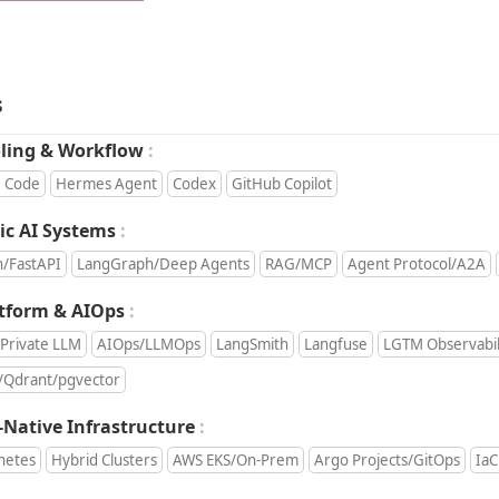
s
Keywords:
oling & Workflow
e Code
Hermes Agent
Codex
GitHub Copilot
Keywords:
ic AI Systems
n/FastAPI
LangGraph/Deep Agents
RAG/MCP
Agent Protocol/A2A
Keywords:
atform & AIOps
/Private LLM
AIOps/LLMOps
LangSmith
Langfuse
LGTM Observabil
/Qdrant/pgvector
Keywords:
-Native Infrastructure
netes
Hybrid Clusters
AWS EKS/On-Prem
Argo Projects/GitOps
IaC