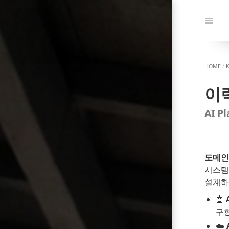
Jump
to:
Navi
HOME
/
이
AI P
도메인 
시스템과
설계하
🤖
구현
☁️