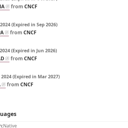
NA
from
CNCF
 2024
(Expired in
Sep 2026
)
PA
from
CNCF
 2024
(Expired in
Jun 2026
)
AD
from
CNCF
 2024
(Expired in
Mar 2027
)
A
from
CNCF
guages
Fluency:
n:
Native