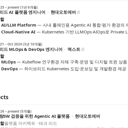
025
–
present
(1년 6개월)
리드 AI 플랫폼 엔지니어
·
현대오토에버
할
AI/LLM Platform
—
사내 툴체인용 Agentic AI 통합·평가 환경
Cloud-Native AI
—
Kubernetes 기반 LLMOps·AIOps로 Priva
021
–
Oct 2024
(3년 10개월)
리드 MLOps & DevOps 엔지니어
·
맥스트
할
MLOps
—
Kubeflow 연구환경 자체 구축·운영 및 디지털 트윈 상품
DevOps
—
하이브리드 Kubernetes 도입·온보딩 및 개발환경 제공
ects
026
–
present
(5개월)
SW 검증을 위한 Agentic AI 플랫폼
·
현대오토에버
할
플랫폼 아키텍트 · 테크 리드