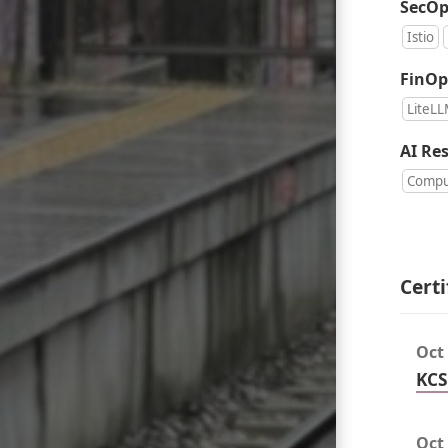
SecOp
Istio
FinOp
LiteL
AI Re
Compu
Cert
Oct
KC
Oct