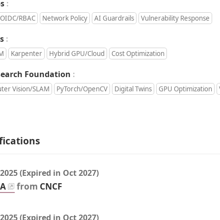
Keywords:
s
OIDC/RBAC
Network Policy
AI Guardrails
Vulnerability Response
Keywords:
s
LM
Karpenter
Hybrid GPU/Cloud
Cost Optimization
Keywords:
search Foundation
ter Vision/SLAM
PyTorch/OpenCV
Digital Twins
GPU Optimization
ifications
 2025
(Expired in
Oct 2027
)
SA
from
CNCF
 2025
(Expired in
Oct 2027
)