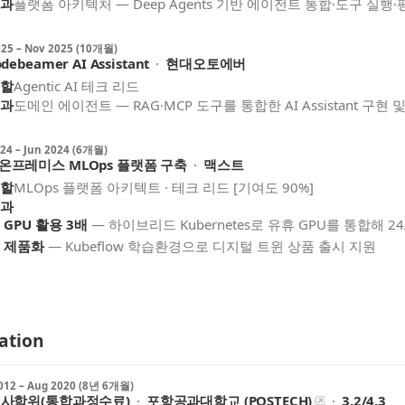
과
플랫폼 아키텍처 — Deep Agents 기반 에이전트 통합·도구 실행
025
–
Nov 2025
(10개월)
debeamer AI Assistant
·
현대오토에버
할
Agentic AI 테크 리드
과
도메인 에이전트 — RAG·MCP 도구를 통합한 AI Assistant 구현
024
–
Jun 2024
(6개월)
온프레미스 MLOps 플랫폼 구축
·
맥스트
할
MLOps 플랫폼 아키텍트 · 테크 리드 [기여도 90%]
과
GPU 활용 3배
—
하이브리드 Kubernetes로 유휴 GPU를 통합해 2
제품화
—
Kubeflow 학습환경으로 디지털 트윈 상품 출시 지원
ation
012
–
Aug 2020
(8년 6개월)
사학위(통합과정수료)
·
포항공과대학교 (POSTECH)
·
3.2/4.3