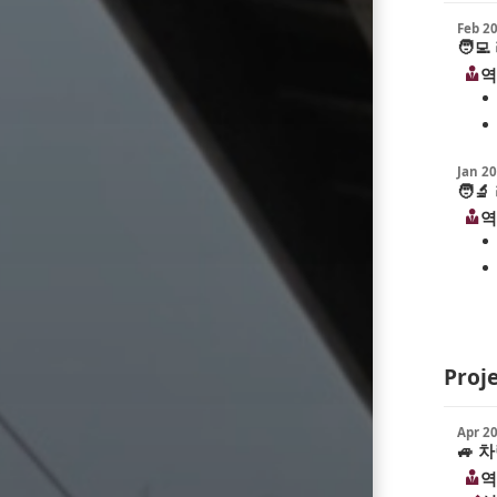
Feb 2
🧑‍💻
역
Jan 2
🧑‍🔬
역
Proj
Apr 2
🚙
차량
역