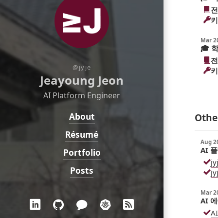
전
키
Mar 2
🎓
학
전
@jyje
키
Jeayoung Jeon
AI Platform Engineer
About
Navigation:
Othe
Résumé
Aug 2
AI 
Portfolio
jy
High
Posts
jy
Mar 2
Social:
AI 
LinkedIn
GitHub
Blog
Demo
RSS
A
High