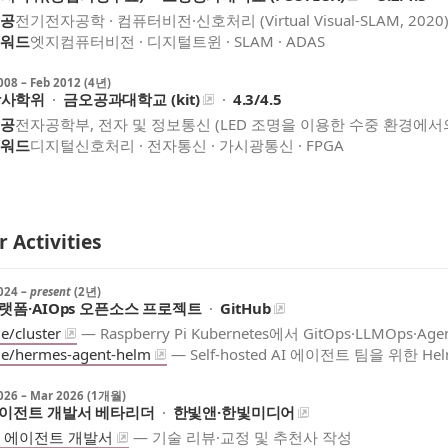
공
전기전자공학 · 컴퓨터비전·신호처리 (Virtual Visual-SLAM, 2020
워드
엣지컴퓨터비전 · 디지털트윈 · SLAM · ADAS
008
–
Feb 2012
(4년)
사학위
·
금오공과대학교 (kit)
·
4.3/4.5
공
전자공학부, 전자 및 정보통신 (LED 조명을 이용한 수중 환경에서의 
워드
디지털신호처리 · 전자통신 · 가시광통신 · FPGA
r Activities
024
–
present
(2년)
플랫폼·AIOps 오픈소스 프로젝트
·
GitHub
je/cluster
—
Raspberry Pi Kubernetes에서 GitOps·LLMOps·Age
lights
je/hermes-agent-helm
—
Self-hosted AI 에이전트 팀을 위한 Hel
026
–
Mar 2026
(1개월)
에이전트 개발서 베타리더
·
한빛앤·한빛미디어
I 에이전트 개발서
—
기술 리뷰·교정 및 추천사 작성
lights