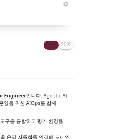
Loading…
🇰🇷
🇬🇧
한
Eng
국
어
🇬🇧
🇰🇷
English
한
국
어
Engineer
입니다. Agentic AI
 운영을 위한 AIOps를 함께
 도구를 통합하고 평가 환경을
s, 관측·운영 자동화를 연결해 도메인