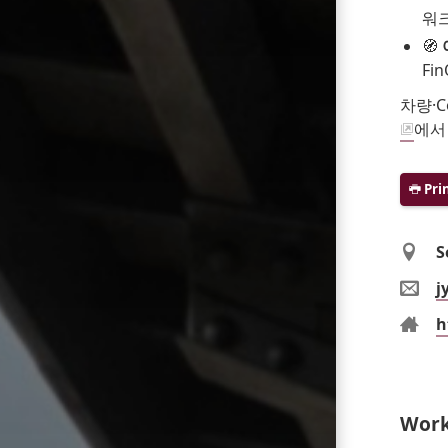
워
🧭
Fi
차량·C
에서
Pri
Loc
S
Ema
j
Web
h
Wor