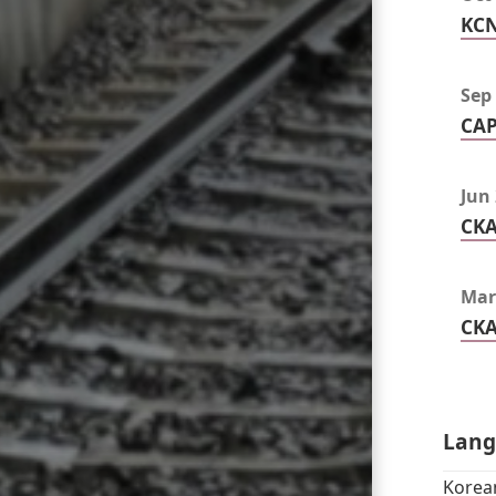
KC
Sep
CA
Jun
CK
Mar
CK
Lan
Korea