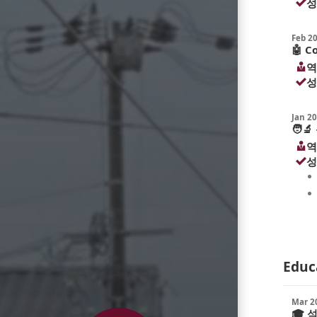
성
Feb 2
🤖
Co
역
성
Jan 2
🧑‍🔬
역
성
Educ
Mar 2
🎓
석